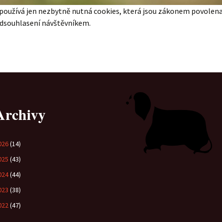
používá jen nezbytně nutná cookies, která jsou zákonem povolen
Vrh „B“
odsouhlasení návštěvníkem.
Vrh „A“
Archivy
026
(14)
025
(43)
024
(44)
023
(38)
022
(47)