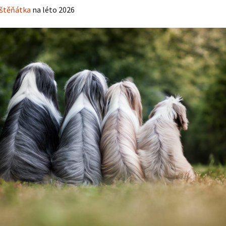
štěňátka
na léto 2026
Vrh „L“
Jon Snow
Štěňátka
Tabulka d
Vrh „K“
Iowerth
Bearded c
Vrh „J“
Fercart Cidaris
Bearded c
Vrh „I“
Progresivn
atrofie a 
Vrh „H“ – externí vrh
Vrh „G“
Vrh „F“
Vrh „E“
Vrh „D“
Vrh „C“