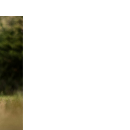
Štěňátka „P“
ědičnosti barev
štěňátka „O“
ollie a DLK
štěňátka „N“
ollie a CEA
štěňátka „M“
í retinální
bearded collie
štěňátka „L“
štěňátka „K“
štěňátka „J“
štěňátka „I“
štěňátka „H“
štěňátka „G“