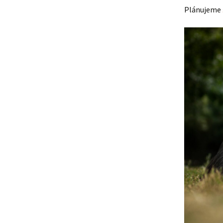
Plánujeme
Lujza
Beruška
Citera