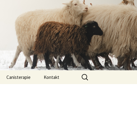
Vyhledávání
Canisterapie
Kontakt
ou ony
O nás
lastně COI?
arded Collií
 bearded collií