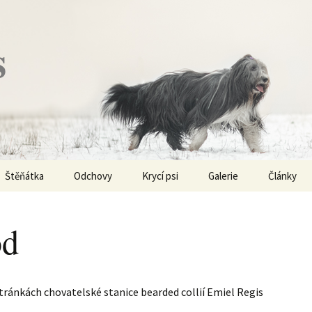
s
Štěňátka
Odchovy
Krycí psi
Galerie
Články
Vrh „P“ – externí vrh
Obi-Wan Kenobi
Vycházky
K čemu js
haplotypy
od
Vrh „O“
Nivellen
Výstavy
Co je to v
Vrh „N“
Marigold
Sport
Barvy u Be
stránkách chovatelské stanice bearded collií Emiel Regis
Vrh „M“
Kaer Morhen
Ostatní
Barvičky u