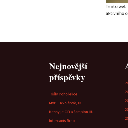
Tento web 
aktivního 
Nejnovější
příspěvky
2
2
Triály Pohořelice
2
MVP + KV Sárvár, HU
2
Kenny je CIB a šampion HU
2
Intercanis Brno