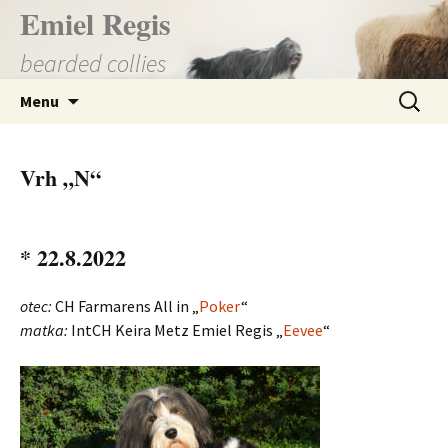
Přejít
Emiel Regis
k
bearded collies
obsahu
webu
Vyhledá
Menu
Vrh „N“
* 22.8.2022
otec:
CH Farmarens All in „
Poker
“
matka:
IntCH Keira Metz Emiel Regis „
Eevee
“