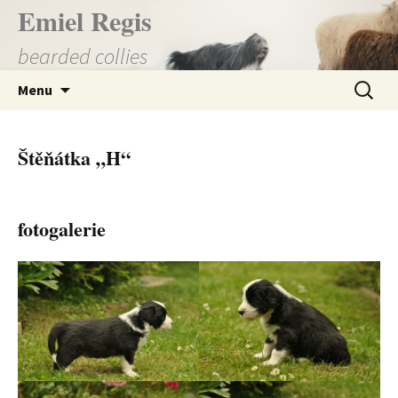
Přejít
Emiel Regis
k
bearded collies
obsahu
webu
Vyhledá
Menu
Štěňátka „H“
fotogalerie