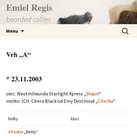
Přejít
Emiel Regis
k
bearded collies
obsahu
webu
Vyhledá
Menu
Vrh „A“
* 23.11.2003
otec:
Westmilwunda Starlight Xpress „
Shaun
“
matka:
ICH. Citera Black od Emy Destinové „
Citerka
“
holky
kluci
Afrodita
„Betty“