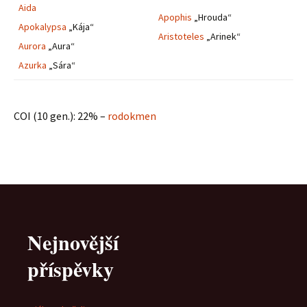
Aida
Apophis
„Hrouda“
Apokalypsa
„Kája“
Aristoteles
„Arinek“
Aurora
„Aura“
Azurka
„Sára“
COI (10 gen.): 22% –
rodokmen
Nejnovější
příspěvky