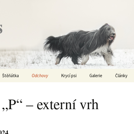
s
Štěňátka
Odchovy
Krycí psi
Galerie
Články
Vrh „P“ – externí vrh
Obi-Wan Kenobi
Vycházky
K čemu js
haplotypy
„P“ – externí vrh
Vrh „O“
Nivellen
Výstavy
Co je to v
Vrh „N“
Marigold
Sport
Barvy u Be
Vrh „M“
Kaer Morhen
Ostatní
024
Barvičky u