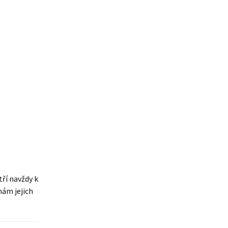
Štěňátka „P“
ědičnosti barev
štěňátka „O“
ollie a DLK
štěňátka „N“
ollie a CEA
štěňátka „M“
í retinální
bearded collie
štěňátka „L“
štěňátka „K“
štěňátka „J“
štěňátka „I“
tří navždy k
nám jejich
štěňátka „H“
štěňátka „G“