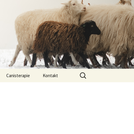
Vyhledávání
Canisterapie
Kontakt
ou ony
O nás
lastně COI?
arded Collií
 bearded collií