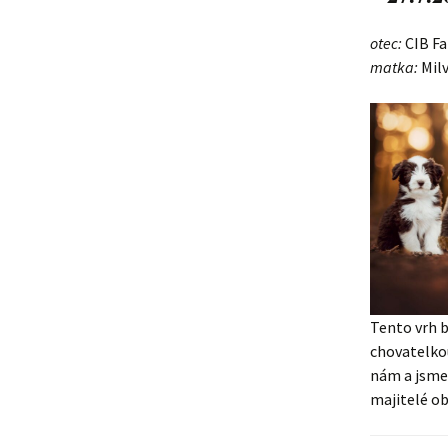
Lujza
otec:
CIB Fa
matka:
Milv
Beruška
Citera
Tento vrh b
chovatelko
nám a jsme 
majitelé ob