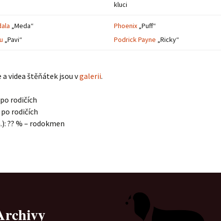
kluci
Vrh „B“
ala
„Meda“
Phoenix
„Puff“
Vrh „A“
u
„Pavi“
Podrick Payne
„Ricky“
 a videa štěňátek jsou v
galerii
.
 po rodičích
 po rodičích
.): ?? % – rodokmen
Archivy