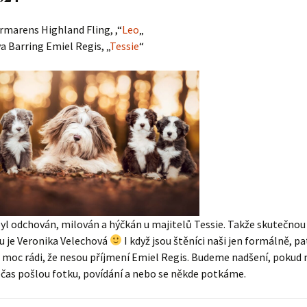
Vrh „L“
Jon Snow
Štěňátka
rmarens Highland Fling, ,“
Leo
„
Tabulka d
a Barring Emiel Regis, „
Tessie
“
Vrh „K“
Iowerth
Bearded c
Vrh „J“
Fercart Cidaris
Bearded c
Vrh „I“
Progresivn
atrofie a 
Vrh „H“ – externí vrh
Vrh „G“
Vrh „F“
yl odchován, milován a hýčkán u majitelů Tessie. Takže skutečnou
Vrh „E“
u je Veronika Velechová
I když jsou štěníci naši jen formálně, pa
moc rádi, že nesou příjmení Emiel Regis. Budeme nadšení, pokud 
Vrh „D“
čas pošlou fotku, povídání a nebo se někde potkáme.
Vrh „C“