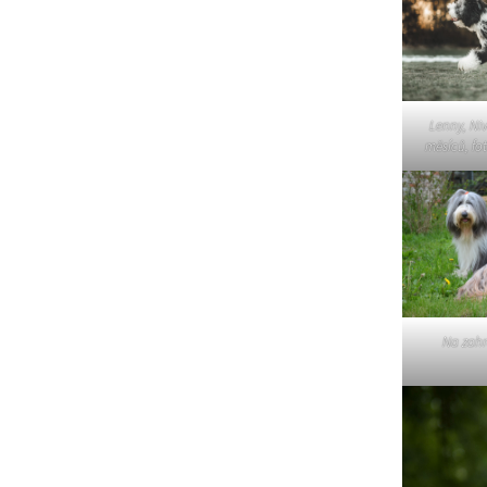
Lujza
Beruška
Lenny, Niv
Citera
měsíců, fo
Na zahr