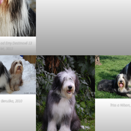
k od Emy Destinové 13
let, 2012
 Beruška, 2010
Triss a Nilson