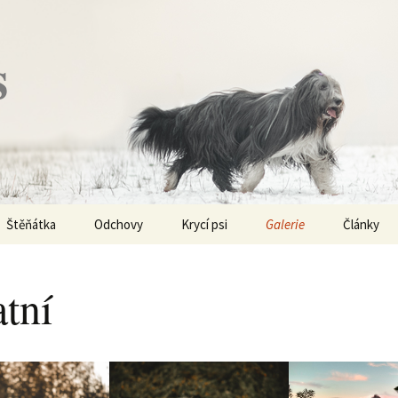
s
Štěňátka
Odchovy
Krycí psi
Galerie
Články
Vrh „P“ – externí vrh
Obi-Wan Kenobi
Vycházky
K čemu js
haplotypy
atní
Vrh „O“
Nivellen
Výstavy
Co je to v
Vrh „N“
Marigold
Sport
Barvy u Be
Vrh „M“
Kaer Morhen
Ostatní
Barvičky u