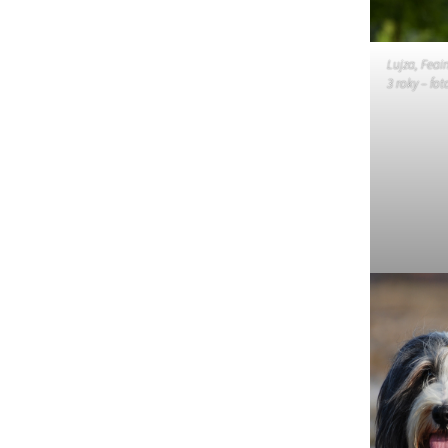
Lujza, Fea
3 roky – fo