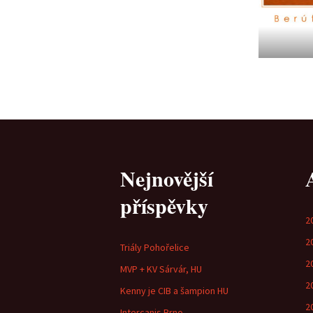
Nejnovější
příspěvky
2
2
Triály Pohořelice
2
MVP + KV Sárvár, HU
2
Kenny je CIB a šampion HU
2
Intercanis Brno