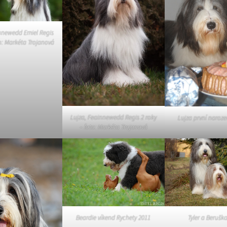
Vrh „B“
innewedd Emiel Regis
Vrh „A“
to: Markéta Trojanová
Lujza, Feainnewedd Regis 2 roky
Lujza první naroze
– foto: Markéta Trojanová
Beardie víkend Rychety 2011
Tyler a Berušk