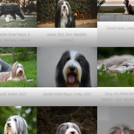
Vrh „L“
Jon Snow
Štěňátka
Tabulka d
Vrh „K“
Iowerth
Bearded c
Černá Hora, List
ellen Emiel Regis, 5
Eevee 2021, foto: Markéta
Vrh „J“
Fercart Cidaris
Bearded c
to: Markéta Lašková
Lašková
Vrh „I“
Progresivn
atrofie a 
Vrh „H“ – externí vrh
Vrh „G“
Vrh „F“
Dory, Inis Witre Em
adě, květen 2015
Gardik Emiel Regis 3 roky, 2015
měsíce – foto: Marké
Vrh „E“
Vrh „D“
Vrh „C“