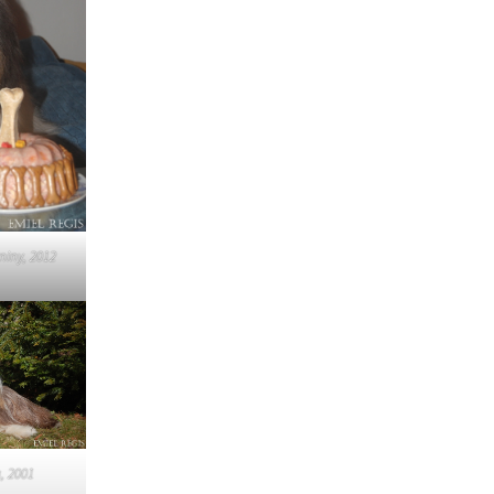
štěňátka „F“
štěňátka „E“
štěňátka „D“
štěňátka „C“
štěňátka „B“
niny, 2012
a, 2001