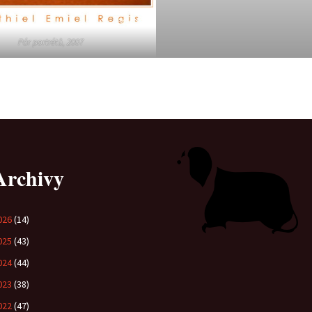
Pár portrétů, 2007
Archivy
026
(14)
025
(43)
024
(44)
023
(38)
022
(47)