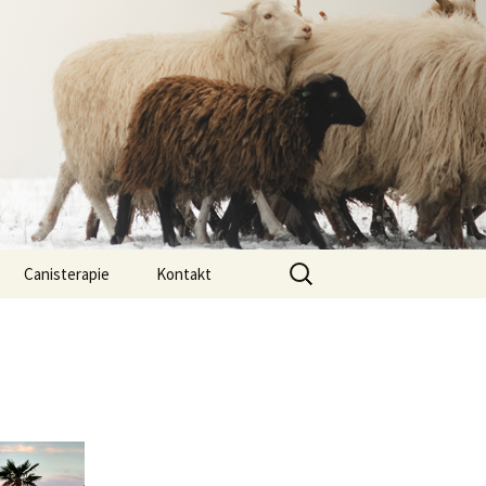
Vyhledávání
Canisterapie
Kontakt
ou ony
O nás
lastně COI?
arded Collií
 bearded collií