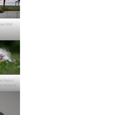
Štěňátka „P“
ědičnosti barev
štěňátka „O“
ollie a DLK
opad 2018
štěňátka „N“
ollie a CEA
štěňátka „M“
í retinální
bearded collie
štěňátka „L“
štěňátka „K“
štěňátka „J“
iel Regis 4
ta Trojanová
štěňátka „I“
štěňátka „H“
štěňátka „G“