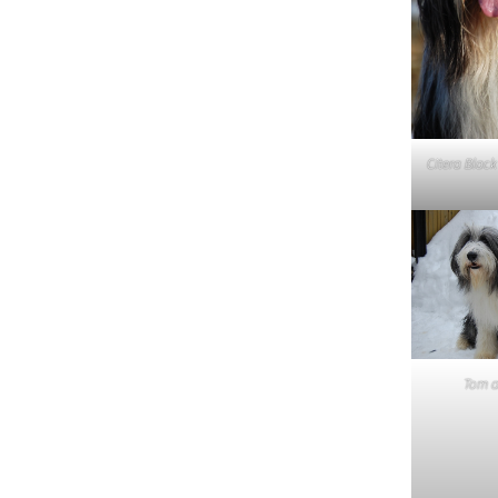
Citera Blac
Tom a