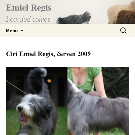
Přejít
Emiel Regis
k
bearded collies
obsahu
webu
Vyhledá
Menu
Ciri Emiel Regis, červen 2009