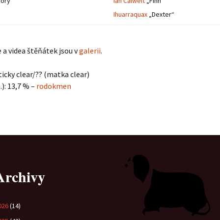
ory“
Ian Calweit
„Finn“
Ihuarraquax
„Dexter“
Vrh „B“
Vrh „A“
 a videa štěňátek jsou v
galerii
.
icky clear/?? (matka clear)
.): 13,7 % –
rodokmen
Archivy
026
(14)