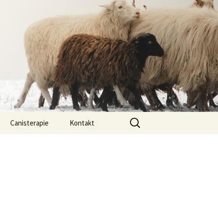
Vyhledávání
Canisterapie
Kontakt
ou ony
O nás
lastně COI?
arded Collií
 bearded collií