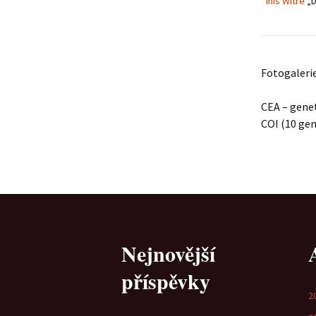
Inis Witre
„D
Fotogalerie
CEA – genet
COI (10 gen
Nejnovější
příspěvky
2