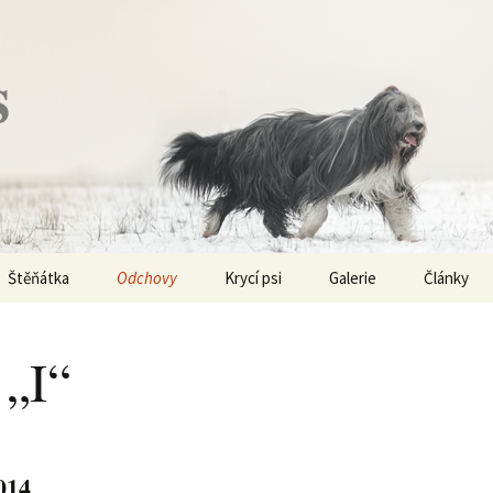
s
Štěňátka
Odchovy
Krycí psi
Galerie
Články
Vrh „P“ – externí vrh
Obi-Wan Kenobi
Vycházky
K čemu js
haplotypy
 „I“
Vrh „O“
Nivellen
Výstavy
Co je to v
Vrh „N“
Marigold
Sport
Barvy u Be
Vrh „M“
Kaer Morhen
Ostatní
014
Barvičky u