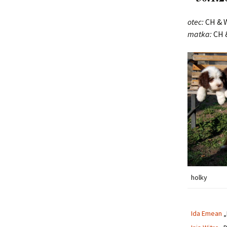
Lujza
otec:
CH & W
matka:
CH &
Beruška
Citera
holky
Ida Emean
„