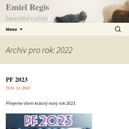
Přejít
Emiel Regis
k
bearded collies
obsahu
webu
Vyhledá
Menu
Archiv pro rok: 2022
PF 2023
31. 12. 2022
Přejeme všem krásný nový rok 2023.