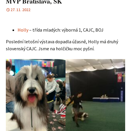
MVP Bratislava, SK
27. 11. 2022
Holly
– třída mladých: výborná 1, CAJC, BOJ
Poslední letošní výstava dopadla úžasně, Holly má druhý
slovenský CAJC. Jsme na holčičku moc pyšní.