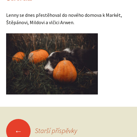
Lenny se dnes přestěhoval do nového domova k Markét,
Štěpánovi, Mildovi a vlčici Arwen.
Navigace
←
Starší příspěvky