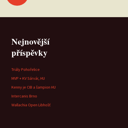
pro
příspěvky
Nejnovější
příspěvky
Triály Pohořelice
MVP + KV Sárvár, HU
Kenny je CIB a šampion HU
Intercanis Brno
Wallachia Open Libhošť