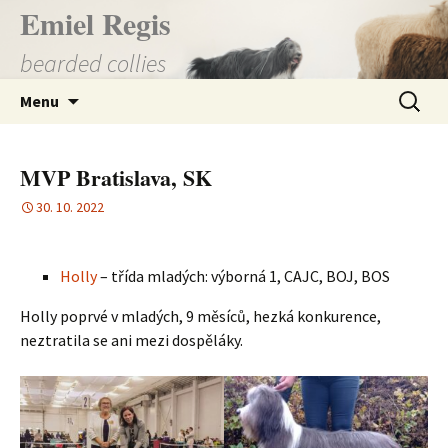
Přejít
Emiel Regis
k
bearded collies
obsahu
webu
Vyhledá
Menu
MVP Bratislava, SK
30. 10. 2022
Holly
– třída mladých: výborná 1, CAJC, BOJ, BOS
Holly poprvé v mladých, 9 měsíců, hezká konkurence,
neztratila se ani mezi dospěláky.