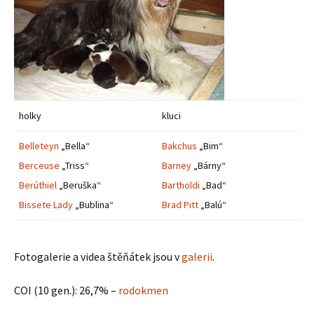
holky
kluci
Belleteyn
„Bella“
Bakchus
„Bim“
Berceuse
„Triss“
Barney
„Bárny“
Berúthiel
„Beruška“
Bartholdi
„Bad“
Bissete Lady
„Bublina“
Brad Pitt
„Balú“
Fotogalerie a videa štěňátek jsou v
galerii
.
COI (10 gen.): 26,7% –
rodokmen