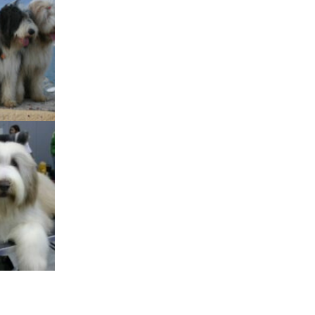
štěňátka „F“
štěňátka „E“
štěňátka „D“
štěňátka „C“
štěňátka „B“