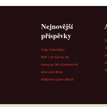
Nejnovější
příspěvky
2
2
Triály Pohořelice
2
MVP + KV Sárvár, HU
2
Kenny je CIB a šampion HU
2
Intercanis Brno
Wallachia Open Libhošť