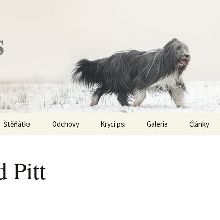
s
Štěňátka
Odchovy
Krycí psi
Galerie
Články
Vrh „P“ – externí vrh
Obi-Wan Kenobi
Vycházky
K čemu js
haplotypy
 Pitt
Vrh „O“
Nivellen
Výstavy
Co je to v
Vrh „N“
Marigold
Sport
Barvy u Be
Vrh „M“
Kaer Morhen
Ostatní
Barvičky u