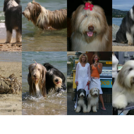
Vrh „B“
Vrh „A“