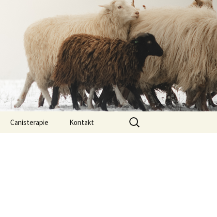
Vyhledávání
Canisterapie
Kontakt
ou ony
O nás
lastně COI?
arded Collií
 bearded collií