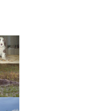
Štěňátka „P“
ědičnosti barev
štěňátka „O“
ollie a DLK
štěňátka „N“
ollie a CEA
štěňátka „M“
í retinální
bearded collie
štěňátka „L“
štěňátka „K“
štěňátka „J“
štěňátka „I“
štěňátka „H“
štěňátka „G“