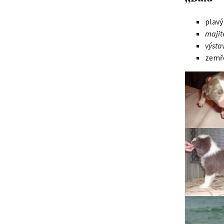
Lujza
plavý
majit
Beruška
výsta
zemře
Citera