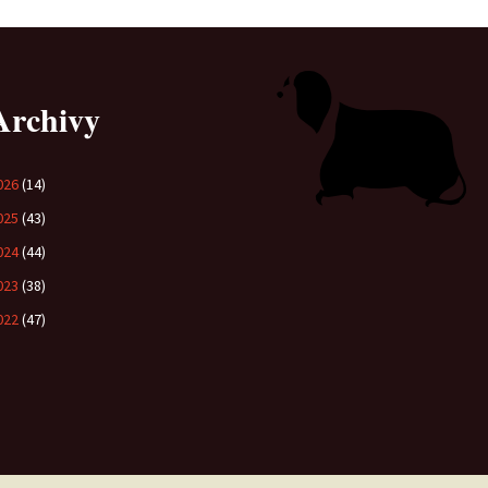
Archivy
026
(14)
025
(43)
024
(44)
023
(38)
022
(47)