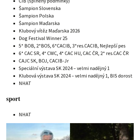
CIB (splněny podmínky)
Šampion Slovenska
Šampion Polska
Šampion Maďarska
Klubový vítěz Maďarska 2026
Dog Festival Winner 25
5* BOB, 2*BOS, 6*CACIB, 3*res.CACIB, Nejlepší pes
6* CAC SR, 4* CWC, 4* CAC HU, CAC ČR, 2* res.CAC ČR
CAJC SK, BOJ, CACIB-Jr
Speciální výstava SK 2024 – velmi nadějný 1
Klubová výstava SK 2024 – velmi nadějný 1, BIS dorost
NHAT
sport
NHAT