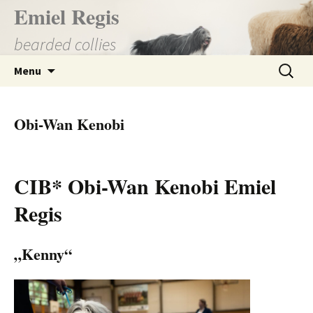
Přejít
Emiel Regis
k
bearded collies
obsahu
webu
Vyhledá
Menu
Obi-Wan Kenobi
CIB* Obi-Wan Kenobi Emiel
Regis
„Kenny“