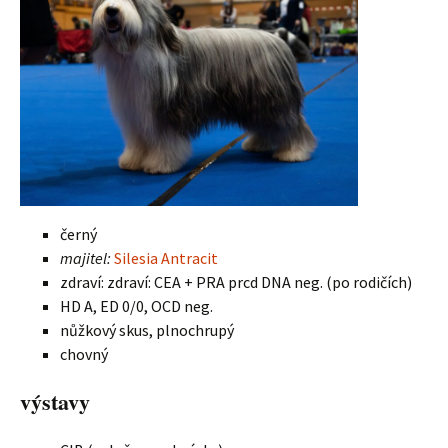
černý
majitel:
Silesia Antracit
zdraví: zdraví: CEA + PRA prcd DNA neg. (po rodičích)
HD A, ED 0/0, OCD neg.
nůžkový skus, plnochrupý
chovný
výstavy