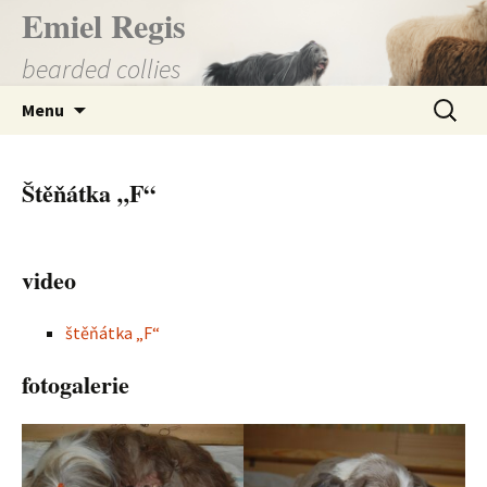
Přejít
Emiel Regis
k
bearded collies
obsahu
webu
Vyhledá
Menu
Štěňátka „F“
video
štěňátka „F“
fotogalerie