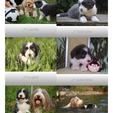
„F“ s kokříky
„F“ šestý týden
„F“na výletě
„F“ sedmý týden