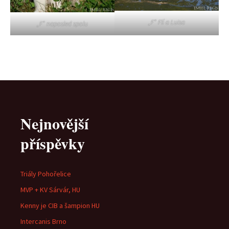
„F“ Flí a Luisa
„F“ naposled spolu
Nejnovější
příspěvky
Triály Pohořelice
MVP + KV Sárvár, HU
Kenny je CIB a šampion HU
Intercanis Brno