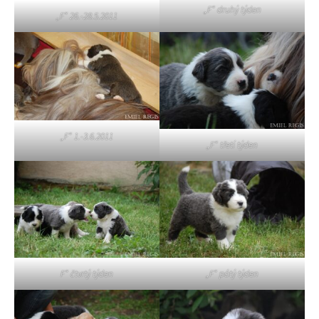
„F“ druhý týden
„F“ 26.-28.5.2011
„F“ 1.-3.6.2011
„F“ třetí týden
F“ čtvrtý týden
„F“ pátý týden