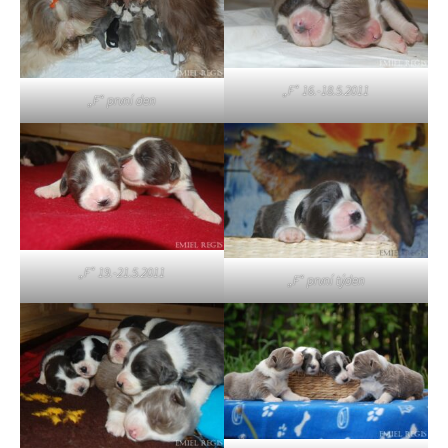
„F“ 16.-18.5.2011
„F“ první den
„F“ 19.-21.5.2011
„F“ první týden