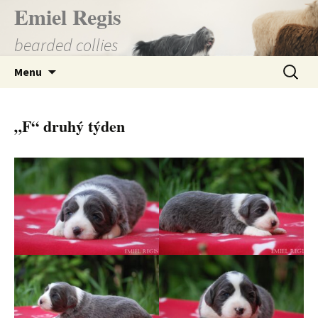
Přejít
Emiel Regis
k
bearded collies
obsahu
webu
Vyhledá
Menu
„F“ druhý týden