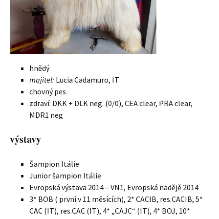
hnědý
majitel:
Lucia Cadamuro, IT
chovný pes
zdraví: DKK + DLK neg. (0/0), CEA clear, PRA clear,
MDR1 neg
výstavy
Šampion Itálie
Junior šampion Itálie
Evropská výstava 2014 – VN1, Evropská nadějě 2014
3* BOB ( první v 11 měsících), 2* CACIB, res.CACIB, 5*
CAC (IT), res.CAC (IT), 4* „CAJC“ (IT), 4* BOJ, 10*