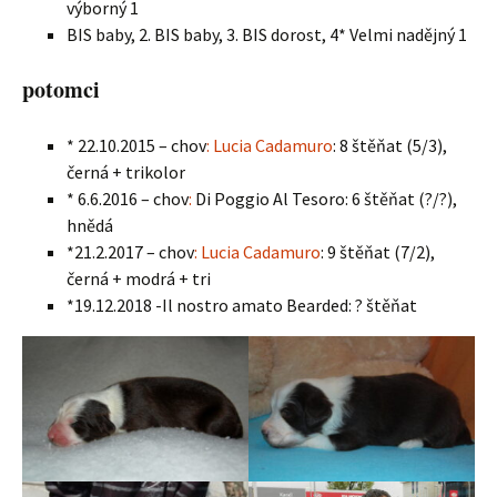
výborný 1
BIS baby, 2. BIS baby, 3. BIS dorost, 4* Velmi nadějný 1
potomci
* 22.10.2015 – chov
: Lucia Cadamuro
: 8 štěňat (5/3),
černá + trikolor
* 6.6.2016 – chov
:
Di Poggio Al Tesoro: 6 štěňat (?/?),
hnědá
*21.2.2017 – chov
: Lucia Cadamuro
: 9 štěňat (7/2),
černá + modrá + tri
*19.12.2018 -Il nostro amato Bearded: ? štěňat