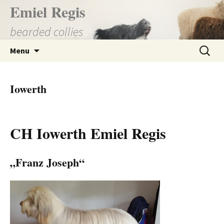
Přejít
Emiel Regis
k
bearded collies
obsahu
webu
Vyhledá
Menu
Iowerth
CH Iowerth Emiel Regis
„Franz Joseph“