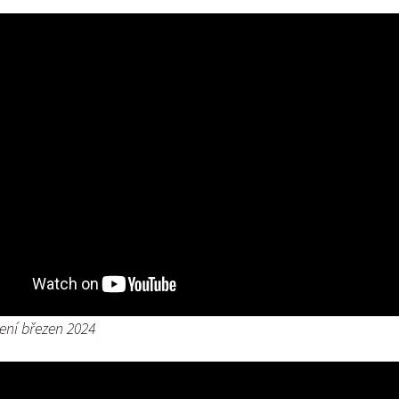
Vrh „B“
Vrh „A“
sení březen 2024