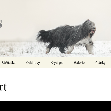
s
Štěňátka
Odchovy
Krycí psi
Galerie
Články
Vrh „P“ – externí vrh
Obi-Wan Kenobi
Vycházky
K čemu js
haplotypy
rt
Vrh „O“
Nivellen
Výstavy
Co je to v
Vrh „N“
Marigold
Sport
Barvy u Be
Vrh „M“
Kaer Morhen
Ostatní
Barvičky u