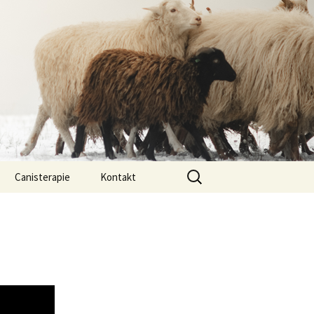
Vyhledávání
Canisterapie
Kontakt
ou ony
O nás
lastně COI?
arded Collií
 bearded collií