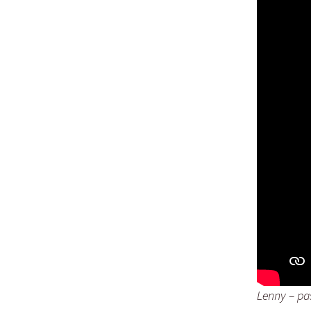
Lujza
Beruška
Citera
Lenny – pa