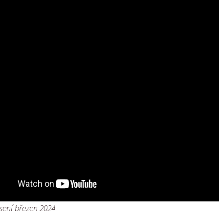
Vrh „L“
Jon Snow
Štěňátka
Tabulka d
Vrh „K“
Iowerth
Bearded c
Vrh „J“
Fercart Cidaris
Bearded c
Vrh „I“
Progresivn
atrofie a 
Vrh „H“ – externí vrh
Vrh „G“
Vrh „F“
Vrh „E“
Vrh „D“
sení březen 2024
Vrh „C“