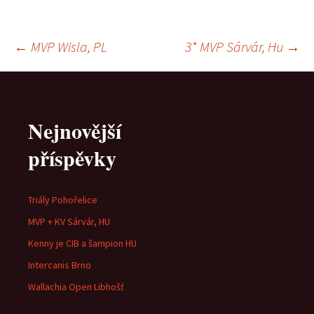
Navigace
←
MVP Wisla, PL
3* MVP Sárvár, Hu
→
pro
Nejnovější
příspěvky
příspěvky
Triály Pohořelice
MVP + KV Sárvár, HU
Kenny je CIB a šampion HU
Intercanis Brno
Wallachia Open Libhošť