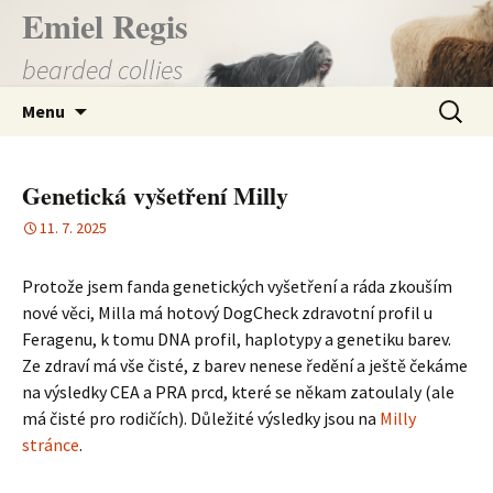
Přejít
Emiel Regis
k
bearded collies
obsahu
webu
Vyhledá
Menu
Genetická vyšetření Milly
11. 7. 2025
Protože jsem fanda genetických vyšetření a ráda zkouším
nové věci, Milla má hotový DogCheck zdravotní profil u
Feragenu, k tomu DNA profil, haplotypy a genetiku barev.
Ze zdraví má vše čisté, z barev nenese ředění a ještě čekáme
na výsledky CEA a PRA prcd, které se někam zatoulaly (ale
má čisté pro rodičích). Důležité výsledky jsou na
Milly
stránce
.