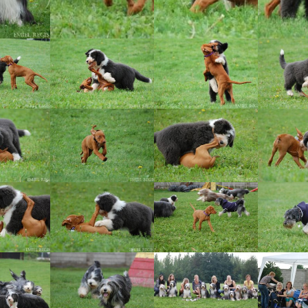
Vrh „B“
Vrh „A“