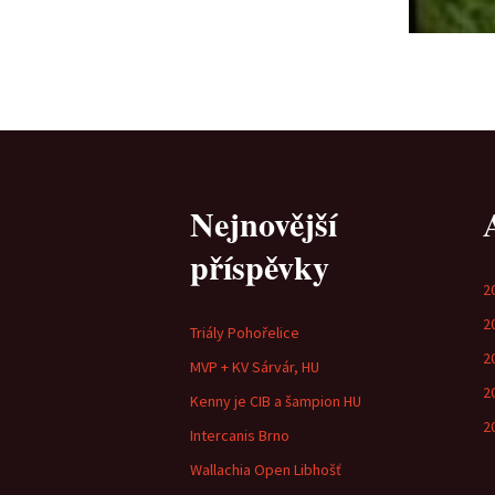
Nejnovější
příspěvky
2
2
Triály Pohořelice
2
MVP + KV Sárvár, HU
2
Kenny je CIB a šampion HU
2
Intercanis Brno
Wallachia Open Libhošť