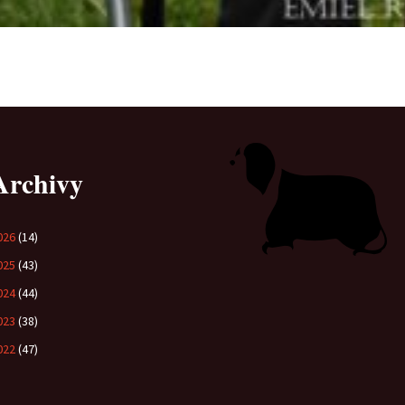
Archivy
026
(14)
025
(43)
024
(44)
023
(38)
022
(47)