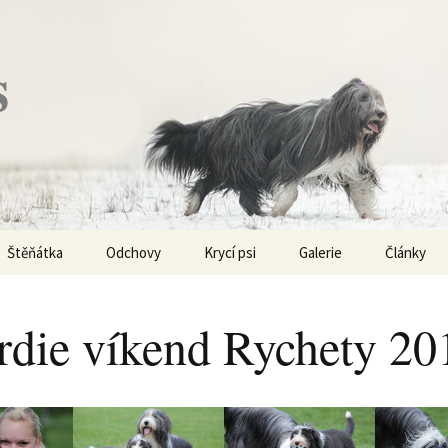
s
Štěňátka
Odchovy
Krycí psi
Galerie
Články
Vrh „P“ – externí vrh
Obi-Wan Kenobi
Vycházky
K čemu js
haplotypy
rdie víkend Rychety 20
Vrh „O“
Nivellen
Výstavy
Co je to v
Vrh „N“
Marigold
Sport
Barvy u Be
Vrh „M“
Kaer Morhen
Ostatní
Barvičky u