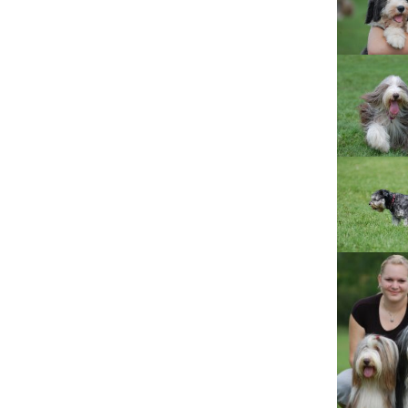
Lujza
Beruška
Citera