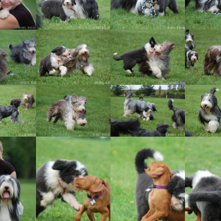
Vrh „L“
Jon Snow
Štěňátka
Tabulka d
Vrh „K“
Iowerth
Bearded c
Vrh „J“
Fercart Cidaris
Bearded c
Vrh „I“
Progresivn
atrofie a 
Vrh „H“ – externí vrh
Vrh „G“
Vrh „F“
Vrh „E“
Vrh „D“
Vrh „C“