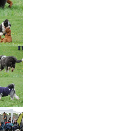
štěňátka „F“
štěňátka „E“
štěňátka „D“
štěňátka „C“
štěňátka „B“