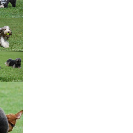
Štěňátka „P“
ědičnosti barev
štěňátka „O“
ollie a DLK
štěňátka „N“
ollie a CEA
štěňátka „M“
í retinální
bearded collie
štěňátka „L“
štěňátka „K“
štěňátka „J“
štěňátka „I“
štěňátka „H“
štěňátka „G“