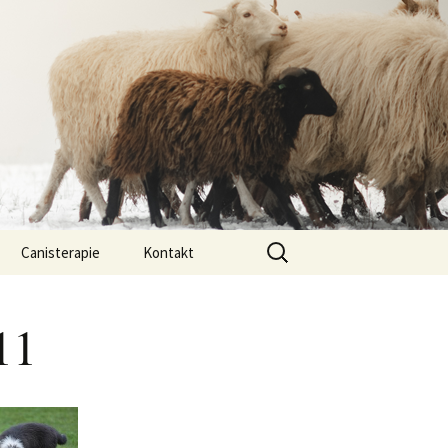
Vyhledávání
Canisterapie
Kontakt
ou ony
O nás
11
lastně COI?
arded Collií
 bearded collií