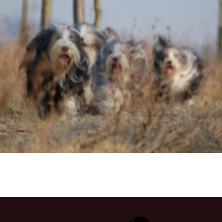
Vrh „B“
Vrh „A“