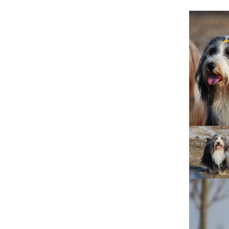
Lujza
Beruška
Citera