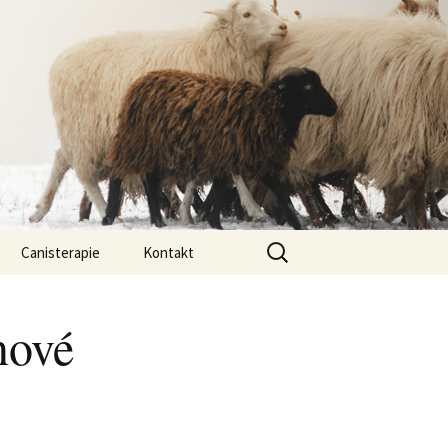
Vyhledávání
Canisterapie
Kontakt
ou ony
O nás
nové
lastně COI?
arded Collií
 bearded collií