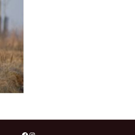
štěňátka „F“
štěňátka „E“
štěňátka „D“
štěňátka „C“
štěňátka „B“
Facebook
Instagram