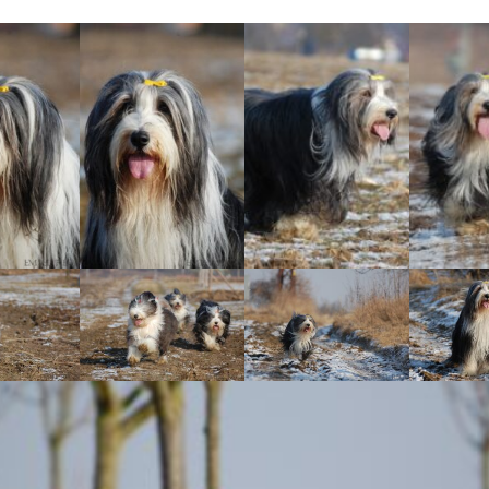
Vrh „L“
Jon Snow
Štěňátka
Tabulka d
Vrh „K“
Iowerth
Bearded c
Vrh „J“
Fercart Cidaris
Bearded c
Vrh „I“
Progresivn
atrofie a 
Vrh „H“ – externí vrh
Vrh „G“
Vrh „F“
Vrh „E“
Vrh „D“
Vrh „C“