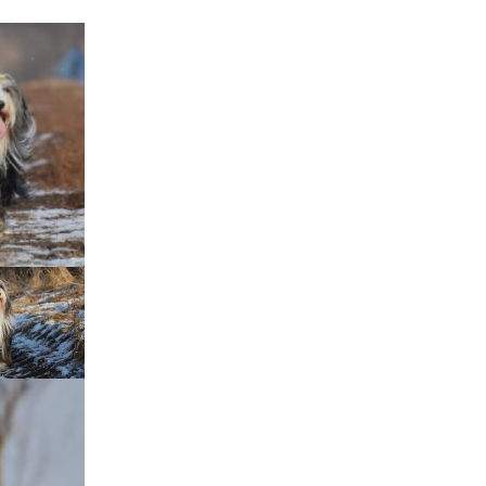
Štěňátka „P“
ědičnosti barev
štěňátka „O“
ollie a DLK
štěňátka „N“
ollie a CEA
štěňátka „M“
í retinální
bearded collie
štěňátka „L“
štěňátka „K“
štěňátka „J“
štěňátka „I“
štěňátka „H“
štěňátka „G“