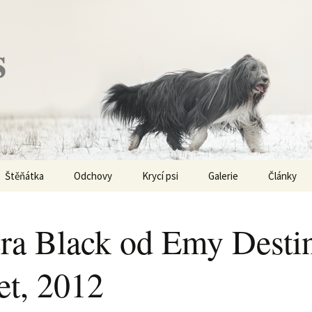
s
Štěňátka
Odchovy
Krycí psi
Galerie
Články
Vrh „P“ – externí vrh
Obi-Wan Kenobi
Vycházky
K čemu js
haplotypy
era Black od Emy Desti
Vrh „O“
Nivellen
Výstavy
Co je to v
et, 2012
Vrh „N“
Marigold
Sport
Barvy u Be
Vrh „M“
Kaer Morhen
Ostatní
Barvičky u