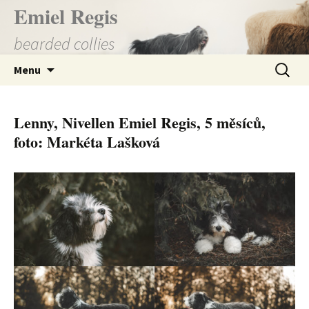
Přejít
Emiel Regis
k
bearded collies
obsahu
webu
Vyhledá
Menu
Lenny, Nivellen Emiel Regis, 5 měsíců,
foto: Markéta Lašková