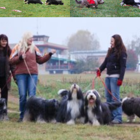
Vrh „B“
Vrh „A“