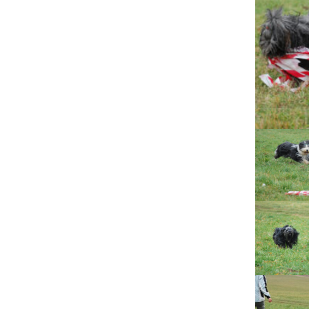
Lujza
Beruška
Citera