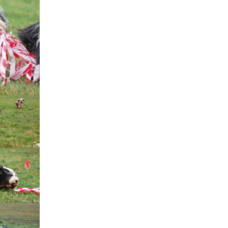
Štěňátka „P“
ědičnosti barev
štěňátka „O“
ollie a DLK
štěňátka „N“
ollie a CEA
štěňátka „M“
í retinální
bearded collie
štěňátka „L“
štěňátka „K“
štěňátka „J“
štěňátka „I“
štěňátka „H“
štěňátka „G“