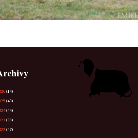
Archivy
026
(14)
025
(43)
024
(44)
023
(38)
022
(47)