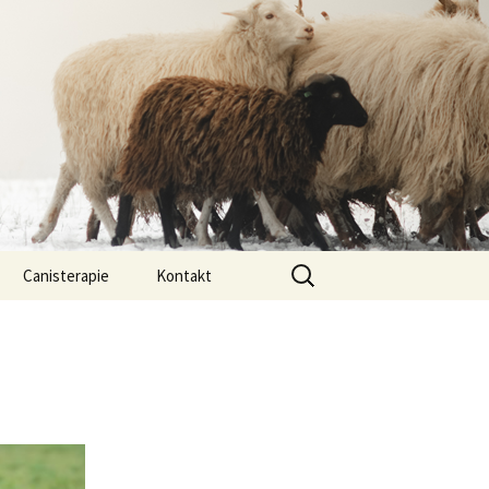
Vyhledávání
Canisterapie
Kontakt
ou ony
O nás
lastně COI?
arded Collií
 bearded collií