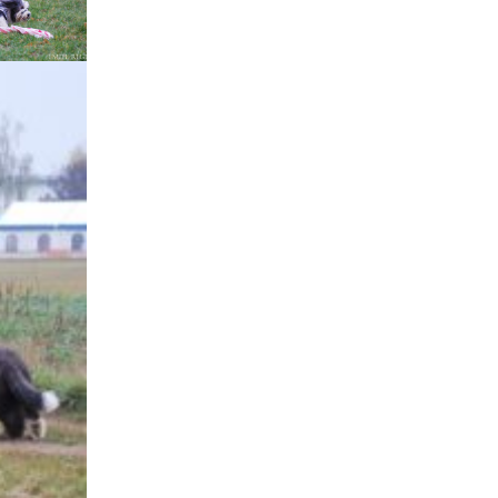
štěňátka „F“
štěňátka „E“
štěňátka „D“
štěňátka „C“
štěňátka „B“