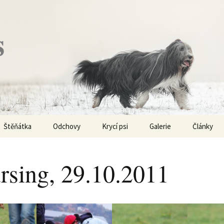
s
Štěňátka
Odchovy
Krycí psi
Galerie
Články
Vrh „P“ – externí vrh
Obi-Wan Kenobi
Vycházky
K čemu js
haplotypy
rsing, 29.10.2011
Vrh „O“
Nivellen
Výstavy
Co je to v
Vrh „N“
Marigold
Sport
Barvy u Be
Vrh „M“
Kaer Morhen
Ostatní
Barvičky u