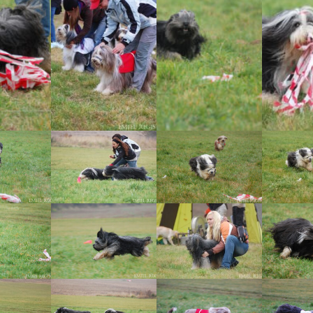
Vrh „L“
Jon Snow
Štěňátka
Tabulka d
Vrh „K“
Iowerth
Bearded c
Vrh „J“
Fercart Cidaris
Bearded c
Vrh „I“
Progresivn
atrofie a 
Vrh „H“ – externí vrh
Vrh „G“
Vrh „F“
Vrh „E“
Vrh „D“
Vrh „C“