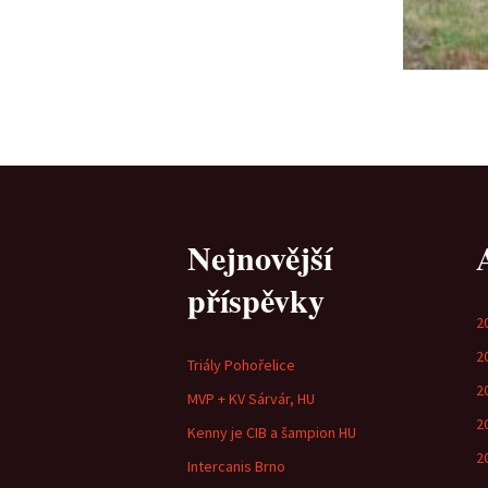
Nejnovější
příspěvky
2
2
Triály Pohořelice
2
MVP + KV Sárvár, HU
2
Kenny je CIB a šampion HU
2
Intercanis Brno