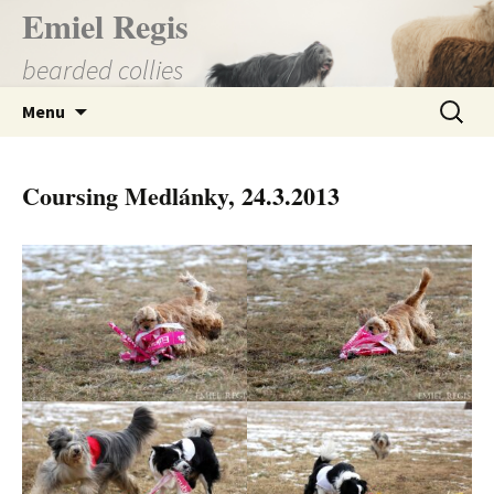
Přejít
Emiel Regis
k
bearded collies
obsahu
webu
Vyhledá
Menu
Coursing Medlánky, 24.3.2013