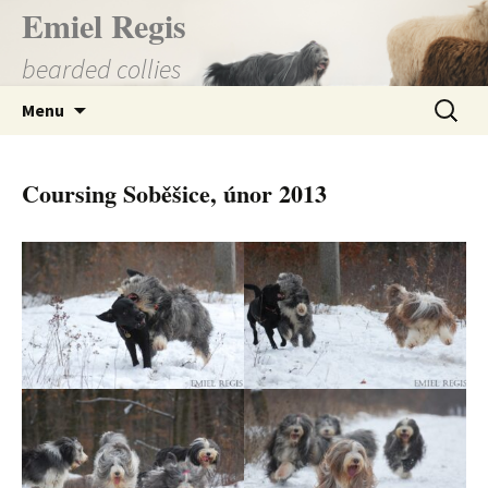
Přejít
Emiel Regis
k
bearded collies
obsahu
webu
Vyhledá
Menu
Coursing Soběšice, únor 2013