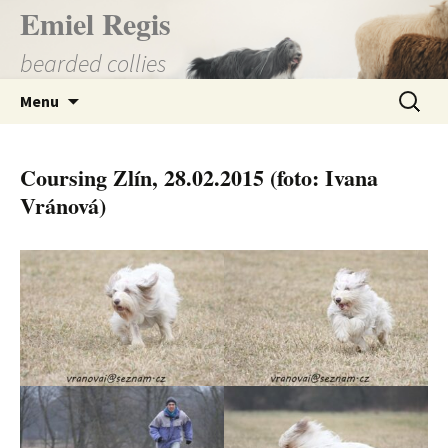
Přejít
Emiel Regis
k
bearded collies
obsahu
webu
Vyhledá
Menu
Coursing Zlín, 28.02.2015 (foto: Ivana
Vránová)