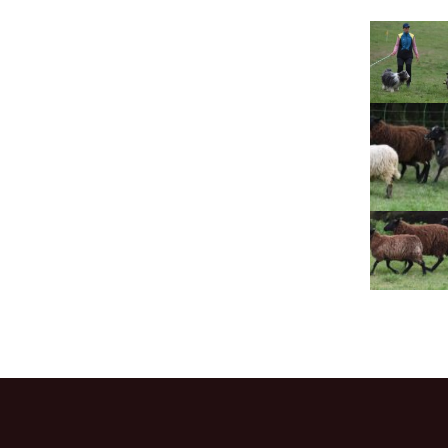
Lujza
Beruška
Citera