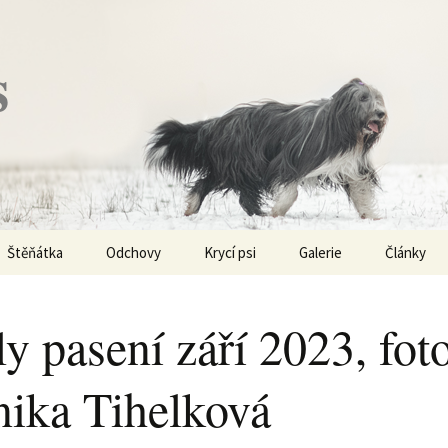
s
Štěňátka
Odchovy
Krycí psi
Galerie
Články
Vrh „P“ – externí vrh
Obi-Wan Kenobi
Vycházky
K čemu js
haplotypy
y pasení září 2023, fot
Vrh „O“
Nivellen
Výstavy
Co je to v
ika Tihelková
Vrh „N“
Marigold
Sport
Barvy u Be
Vrh „M“
Kaer Morhen
Ostatní
Barvičky u