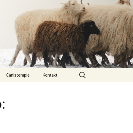
Vyhledávání
Canisterapie
Kontakt
ou ony
O nás
o:
lastně COI?
arded Collií
 bearded collií