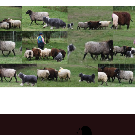
Vrh „L“
Jon Snow
Štěňátka
Tabulka d
Vrh „K“
Iowerth
Bearded c
Vrh „J“
Fercart Cidaris
Bearded c
Vrh „I“
Progresivn
atrofie a 
Vrh „H“ – externí vrh
Vrh „G“
Vrh „F“
Vrh „E“
Vrh „D“
Vrh „C“