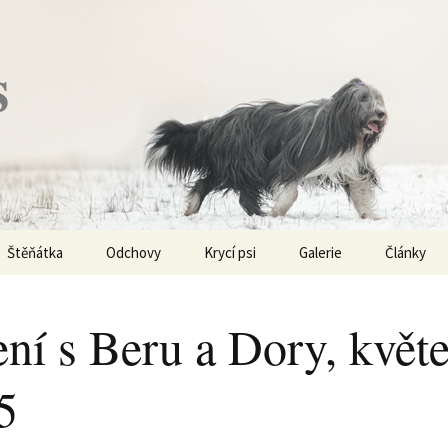
s
Štěňátka
Odchovy
Krycí psi
Galerie
Články
Vrh „P“ – externí vrh
Obi-Wan Kenobi
Vycházky
K čemu js
haplotypy
ení s Beru a Dory, květ
Vrh „O“
Nivellen
Výstavy
Co je to v
5
Vrh „N“
Marigold
Sport
Barvy u Be
Vrh „M“
Kaer Morhen
Ostatní
Barvičky u