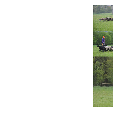
Lujza
Beruška
Citera