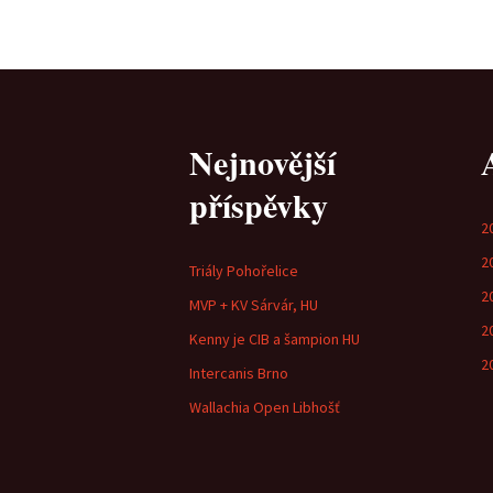
Nejnovější
příspěvky
2
2
Triály Pohořelice
2
MVP + KV Sárvár, HU
2
Kenny je CIB a šampion HU
2
Intercanis Brno
Wallachia Open Libhošť