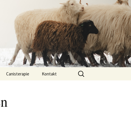
Vyhledávání
Canisterapie
Kontakt
ou ony
O nás
en
lastně COI?
arded Collií
 bearded collií