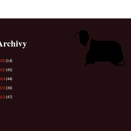
Vrh „B“
Vrh „A“
Archivy
026
(14)
025
(43)
024
(44)
023
(38)
022
(47)