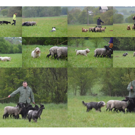
Vrh „L“
Jon Snow
Štěňátka
Tabulka d
Vrh „K“
Iowerth
Bearded c
Vrh „J“
Fercart Cidaris
Bearded c
Vrh „I“
Progresivn
atrofie a 
Vrh „H“ – externí vrh
Vrh „G“
Vrh „F“
Vrh „E“
Vrh „D“
Vrh „C“