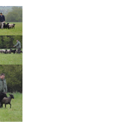
Štěňátka „P“
ědičnosti barev
štěňátka „O“
ollie a DLK
štěňátka „N“
ollie a CEA
štěňátka „M“
í retinální
bearded collie
štěňátka „L“
štěňátka „K“
štěňátka „J“
štěňátka „I“
štěňátka „H“
štěňátka „G“