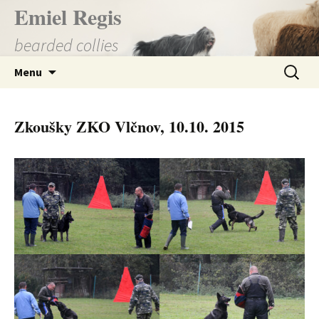
Přejít
Emiel Regis
k
bearded collies
obsahu
webu
Vyhledá
Menu
Zkoušky ZKO Vlčnov, 10.10. 2015