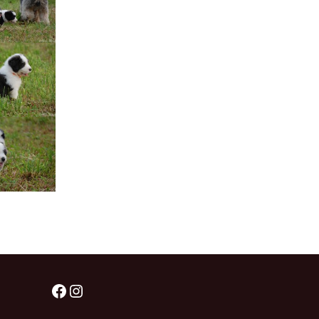
Štěňátka „P“
ědičnosti barev
štěňátka „O“
ollie a DLK
štěňátka „N“
ollie a CEA
štěňátka „M“
í retinální
bearded collie
štěňátka „L“
štěňátka „K“
štěňátka „J“
štěňátka „I“
štěňátka „H“
Facebook
Instagram
štěňátka „G“