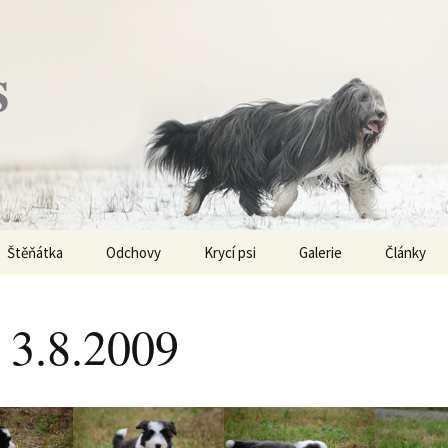
s
Štěňátka
Odchovy
Krycí psi
Galerie
Články
Vrh „P“ – externí vrh
Obi-Wan Kenobi
Vycházky
K čemu js
haplotypy
 3.8.2009
Vrh „O“
Nivellen
Výstavy
Co je to v
Vrh „N“
Marigold
Sport
Barvy u Be
Vrh „M“
Kaer Morhen
Ostatní
Barvičky u