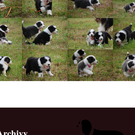
Vrh „L“
Jon Snow
Štěňátka
Tabulka d
Vrh „K“
Iowerth
Bearded c
Vrh „J“
Fercart Cidaris
Bearded c
Vrh „I“
Progresivn
atrofie a 
Vrh „H“ – externí vrh
Vrh „G“
Vrh „F“
Vrh „E“
Vrh „D“
Archivy
Vrh „C“