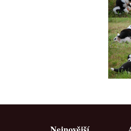
Lujza
Beruška
Citera
Nejnovější