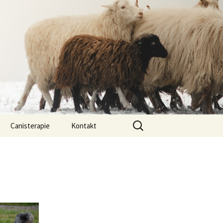
Vyhledávání
Canisterapie
Kontakt
ou ony
O nás
lastně COI?
arded Collií
 bearded collií