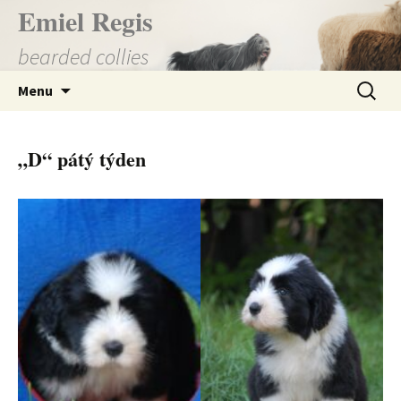
Přejít
Emiel Regis
k
bearded collies
obsahu
webu
Vyhledá
Menu
„D“ pátý týden