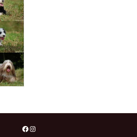
Štěňátka „P“
ědičnosti barev
štěňátka „O“
ollie a DLK
štěňátka „N“
ollie a CEA
štěňátka „M“
í retinální
bearded collie
štěňátka „L“
štěňátka „K“
štěňátka „J“
štěňátka „I“
štěňátka „H“
Facebook
Instagram
štěňátka „G“