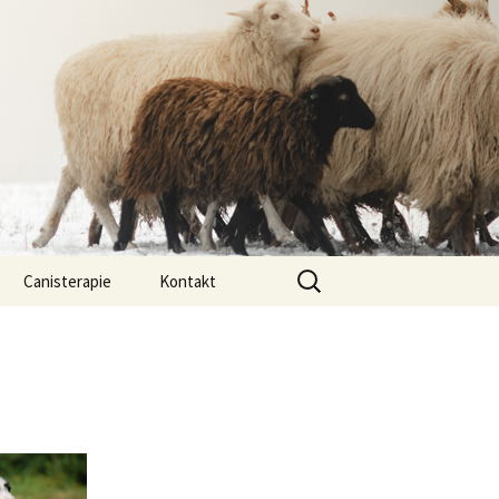
Vyhledávání
Canisterapie
Kontakt
ou ony
O nás
lastně COI?
arded Collií
 bearded collií