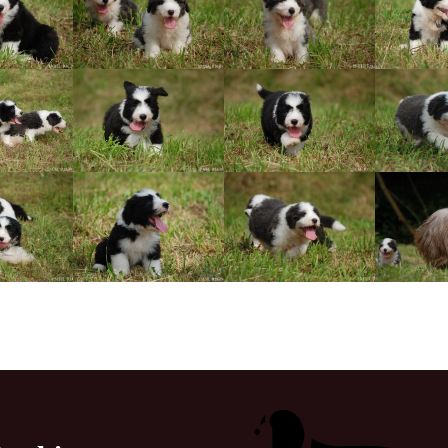
Vrh „L“
Jon Snow
Štěňátka
Tabulka d
Vrh „K“
Iowerth
Bearded c
Vrh „J“
Fercart Cidaris
Bearded c
Vrh „I“
Progresivn
atrofie a 
Vrh „H“ – externí vrh
Vrh „G“
Vrh „F“
Vrh „E“
Vrh „D“
Vrh „C“