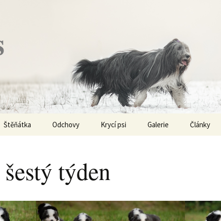
s
Štěňátka
Odchovy
Krycí psi
Galerie
Články
Vrh „P“ – externí vrh
Obi-Wan Kenobi
Vycházky
K čemu js
haplotypy
 šestý týden
Vrh „O“
Nivellen
Výstavy
Co je to v
Vrh „N“
Marigold
Sport
Barvy u Be
Vrh „M“
Kaer Morhen
Ostatní
Barvičky u