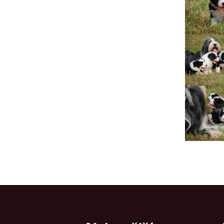
Lujza
Beruška
Citera