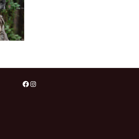
štěňátka „F“
štěňátka „E“
štěňátka „D“
štěňátka „C“
štěňátka „B“
Facebook
Instagram