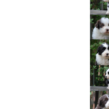
Lujza
Beruška
Citera