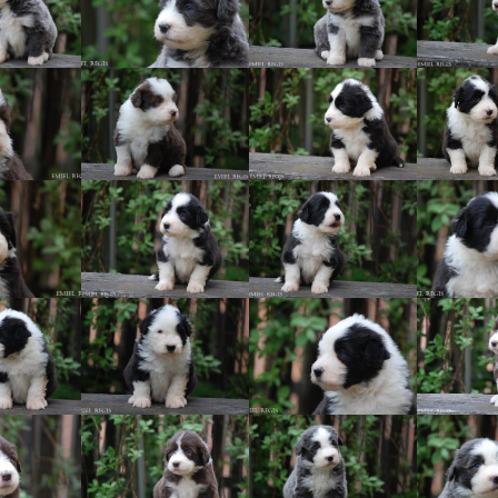
Vrh „L“
Jon Snow
Štěňátka
Tabulka d
Vrh „K“
Iowerth
Bearded c
Vrh „J“
Fercart Cidaris
Bearded c
Vrh „I“
Progresivn
atrofie a 
Vrh „H“ – externí vrh
Vrh „G“
Vrh „F“
Vrh „E“
Vrh „D“
Vrh „C“