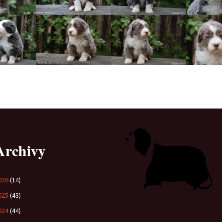
Vrh „B“
Vrh „A“
Archivy
026
(14)
025
(43)
024
(44)