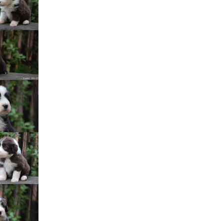
Štěňátka „P“
ědičnosti barev
štěňátka „O“
ollie a DLK
štěňátka „N“
ollie a CEA
štěňátka „M“
í retinální
bearded collie
štěňátka „L“
štěňátka „K“
štěňátka „J“
štěňátka „I“
štěňátka „H“
štěňátka „G“