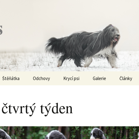
s
Štěňátka
Odchovy
Krycí psi
Galerie
Články
Vrh „P“ – externí vrh
Obi-Wan Kenobi
Vycházky
K čemu js
haplotypy
 čtvrtý týden
Vrh „O“
Nivellen
Výstavy
Co je to v
Vrh „N“
Marigold
Sport
Barvy u Be
Vrh „M“
Kaer Morhen
Ostatní
Barvičky u