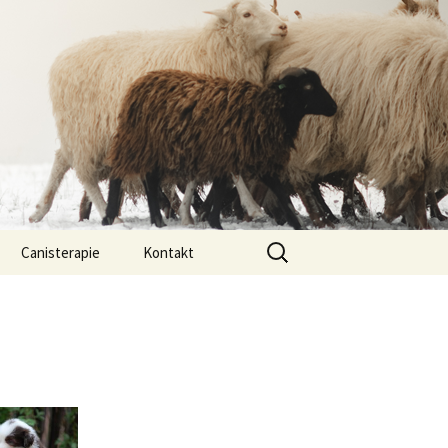
Vyhledávání
Canisterapie
Kontakt
ou ony
O nás
lastně COI?
arded Collií
 bearded collií