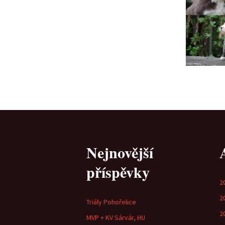
Nejnovější
příspěvky
2
2
Triály Pohořelice
2
MVP + KV Sárvár, HU