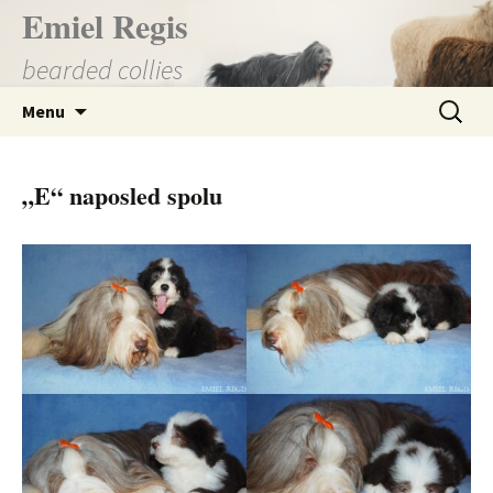
Přejít
Emiel Regis
k
bearded collies
obsahu
webu
Vyhledá
Menu
„E“ naposled spolu