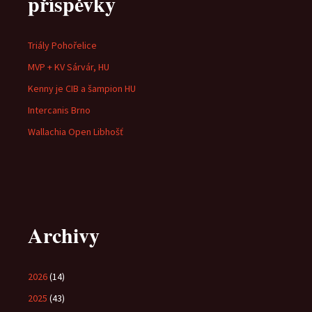
příspěvky
Triály Pohořelice
MVP + KV Sárvár, HU
Kenny je CIB a šampion HU
Intercanis Brno
Wallachia Open Libhošť
Archivy
2026
(14)
2025
(43)