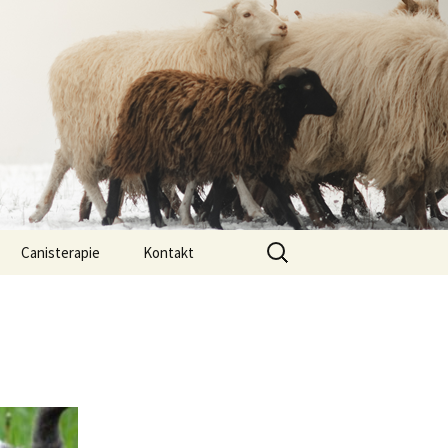
Vyhledávání
Canisterapie
Kontakt
ou ony
O nás
lastně COI?
arded Collií
 bearded collií