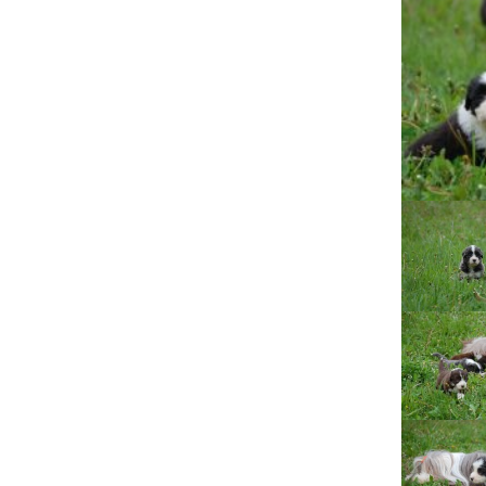
Lujza
Beruška
Citera