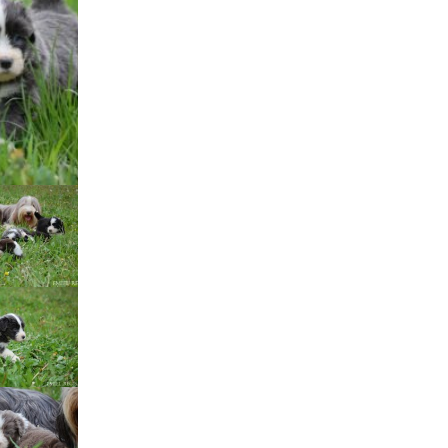
Štěňátka „P“
ědičnosti barev
štěňátka „O“
ollie a DLK
štěňátka „N“
ollie a CEA
štěňátka „M“
í retinální
bearded collie
štěňátka „L“
štěňátka „K“
štěňátka „J“
štěňátka „I“
štěňátka „H“
štěňátka „G“