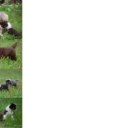
štěňátka „F“
štěňátka „E“
štěňátka „D“
štěňátka „C“
štěňátka „B“