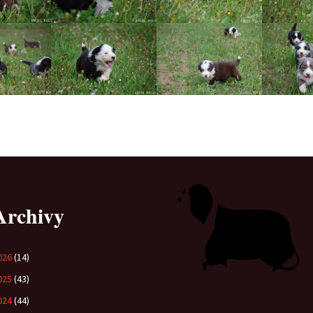
Archivy
026
(14)
025
(43)
024
(44)