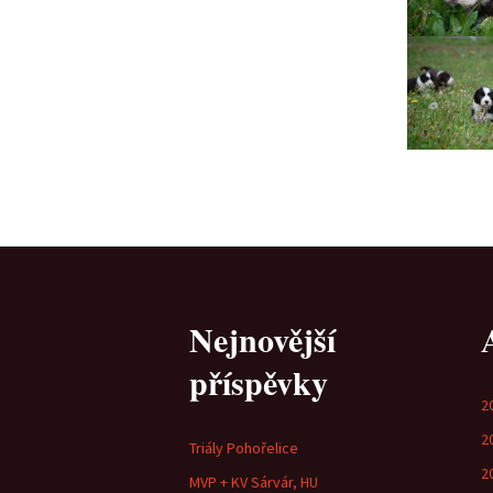
Nejnovější
příspěvky
2
2
Triály Pohořelice
2
MVP + KV Sárvár, HU