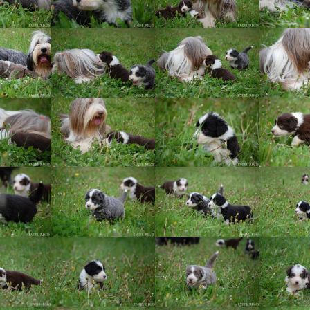
Vrh „B“
Vrh „A“