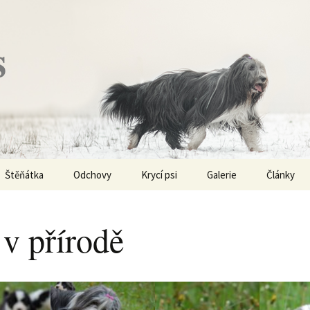
s
Štěňátka
Odchovy
Krycí psi
Galerie
Články
Vrh „P“ – externí vrh
Obi-Wan Kenobi
Vycházky
K čemu js
haplotypy
 v přírodě
Vrh „O“
Nivellen
Výstavy
Co je to v
Vrh „N“
Marigold
Sport
Barvy u Be
Vrh „M“
Kaer Morhen
Ostatní
Barvičky u