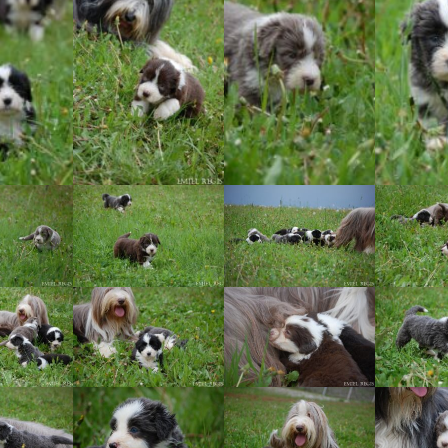
Vrh „L“
Jon Snow
Štěňátka
Tabulka d
Vrh „K“
Iowerth
Bearded c
Vrh „J“
Fercart Cidaris
Bearded c
Vrh „I“
Progresivn
atrofie a 
Vrh „H“ – externí vrh
Vrh „G“
Vrh „F“
Vrh „E“
Vrh „D“
Vrh „C“