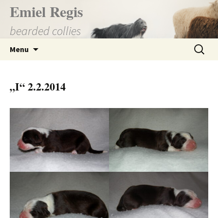
Přejít
Emiel Regis
k
bearded collies
obsahu
webu
Vyhledá
Menu
„I“ 2.2.2014