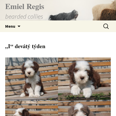
Přejít
Emiel Regis
k
bearded collies
obsahu
webu
Vyhledá
Menu
„I“ devátý týden