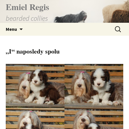
Přejít
Emiel Regis
k
bearded collies
obsahu
webu
Vyhledá
Menu
„I“ naposledy spolu