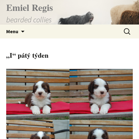
Přejít
Emiel Regis
k
bearded collies
obsahu
webu
Vyhledá
Menu
„I“ pátý týden