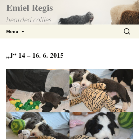
Přejít
Emiel Regis
k
bearded collies
obsahu
webu
Vyhledá
Menu
„J“ 14 – 16. 6. 2015