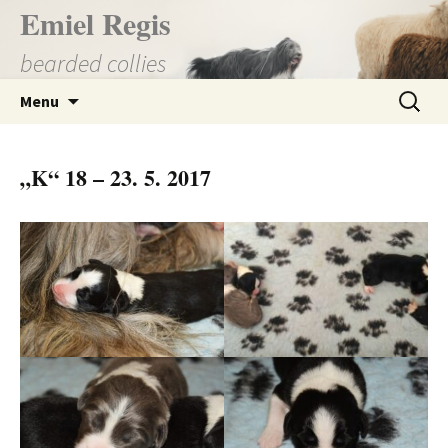
Přejít
Emiel Regis
k
bearded collies
obsahu
webu
Vyhledá
Menu
„K“ 18 – 23. 5. 2017