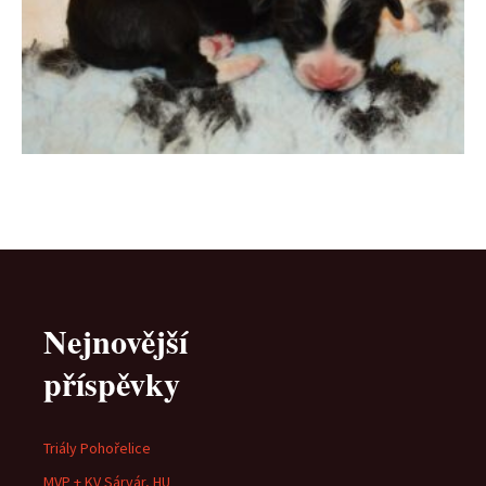
Nejnovější
příspěvky
Triály Pohořelice
MVP + KV Sárvár, HU