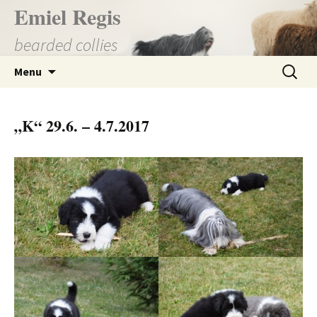
Přejít
Emiel Regis
k
bearded collies
obsahu
webu
Vyhledá
Menu
„K“ 29.6. – 4.7.2017