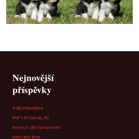
Nejnovější
příspěvky
Triály Pohořelice
MVP + KV Sárvár, HU
Kenny je CIB a šampion HU
Intercanis Brno