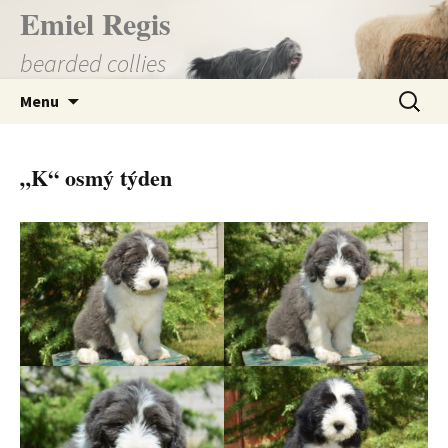
Přejít
Emiel Regis
k
bearded collies
obsahu
webu
Vyhledá
Menu
„K“ osmý týden