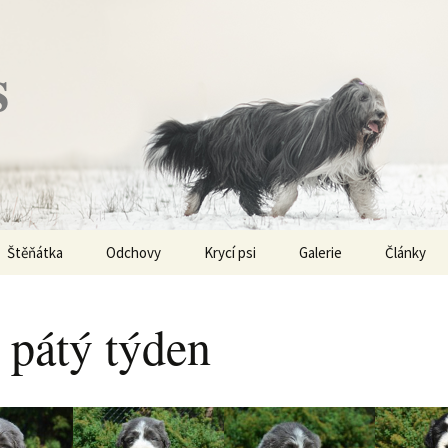
s
Štěňátka
Odchovy
Krycí psi
Galerie
Články
Vrh „P“ – externí vrh
Obi-Wan Kenobi
Vycházky
K čemu js
haplotypy
 pátý týden
Vrh „O“
Nivellen
Výstavy
Co je to v
Vrh „N“
Marigold
Sport
Barvy u Be
Vrh „M“
Kaer Morhen
Ostatní
Barvičky u