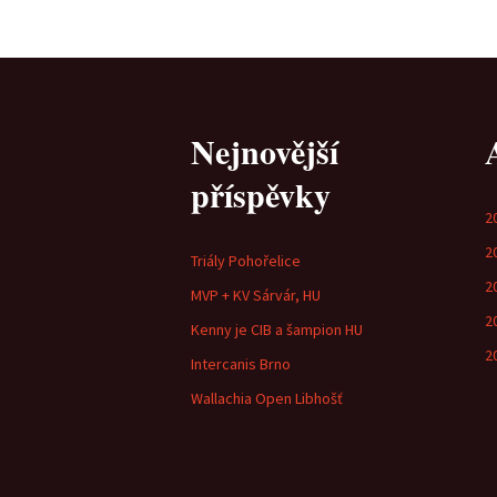
Nejnovější
příspěvky
2
2
Triály Pohořelice
2
MVP + KV Sárvár, HU
2
Kenny je CIB a šampion HU
2
Intercanis Brno
Wallachia Open Libhošť