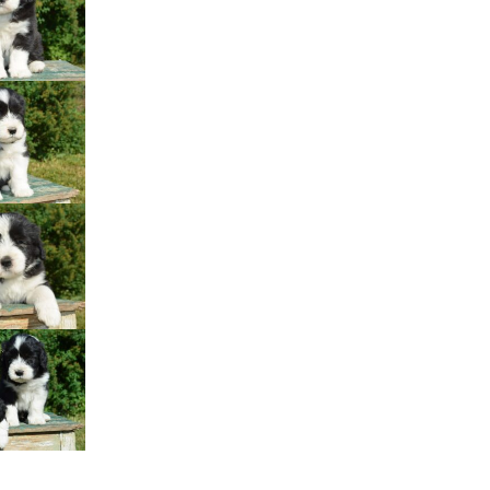
Štěňátka „P“
ědičnosti barev
štěňátka „O“
ollie a DLK
štěňátka „N“
ollie a CEA
štěňátka „M“
í retinální
bearded collie
štěňátka „L“
štěňátka „K“
štěňátka „J“
štěňátka „I“
štěňátka „H“
štěňátka „G“