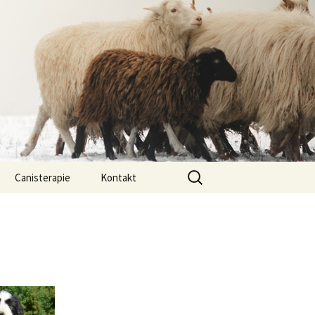
Vyhledávání
Canisterapie
Kontakt
ou ony
O nás
lastně COI?
arded Collií
 bearded collií