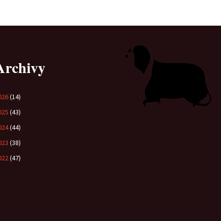
Vrh „B“
Vrh „A“
Archivy
026
(14)
025
(43)
024
(44)
023
(38)
022
(47)