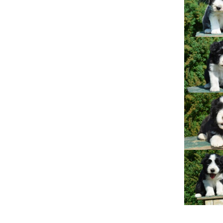
Lujza
Beruška
Citera