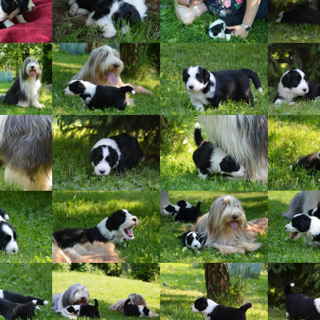
Vrh „L“
Jon Snow
Štěňátka
Tabulka d
Vrh „K“
Iowerth
Bearded c
Vrh „J“
Fercart Cidaris
Bearded c
Vrh „I“
Progresivn
atrofie a 
Vrh „H“ – externí vrh
Vrh „G“
Vrh „F“
Vrh „E“
Vrh „D“
Vrh „C“