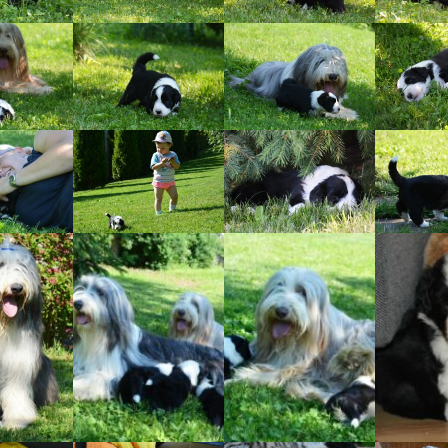
Vrh „B“
Vrh „A“