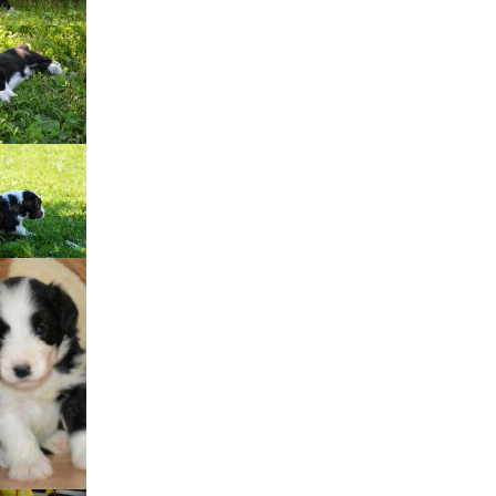
štěňátka „F“
štěňátka „E“
štěňátka „D“
štěňátka „C“
štěňátka „B“