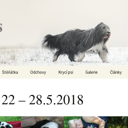
s
Štěňátka
Odchovy
Krycí psi
Galerie
Články
Vrh „P“ – externí vrh
Obi-Wan Kenobi
Vycházky
K čemu js
haplotypy
 22 – 28.5.2018
Vrh „O“
Nivellen
Výstavy
Co je to v
Vrh „N“
Marigold
Sport
Barvy u Be
Vrh „M“
Kaer Morhen
Ostatní
Barvičky u