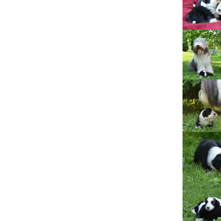
Lujza
Beruška
Citera