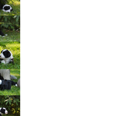
Štěňátka „P“
ědičnosti barev
štěňátka „O“
ollie a DLK
štěňátka „N“
ollie a CEA
štěňátka „M“
í retinální
bearded collie
štěňátka „L“
štěňátka „K“
štěňátka „J“
štěňátka „I“
štěňátka „H“
štěňátka „G“