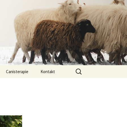
Vyhledávání
Canisterapie
Kontakt
ou ony
O nás
lastně COI?
arded Collií
 bearded collií