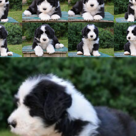
Vrh „L“
Jon Snow
Štěňátka
Tabulka d
Vrh „K“
Iowerth
Bearded c
Vrh „J“
Fercart Cidaris
Bearded c
Vrh „I“
Progresivn
atrofie a 
Vrh „H“ – externí vrh
Vrh „G“
Vrh „F“
Vrh „E“
Vrh „D“
Vrh „C“