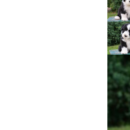
Lujza
Beruška
Citera