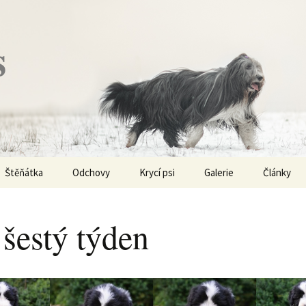
s
Štěňátka
Odchovy
Krycí psi
Galerie
Články
Vrh „P“ – externí vrh
Obi-Wan Kenobi
Vycházky
K čemu js
haplotypy
 šestý týden
Vrh „O“
Nivellen
Výstavy
Co je to v
Vrh „N“
Marigold
Sport
Barvy u Be
Vrh „M“
Kaer Morhen
Ostatní
Barvičky u