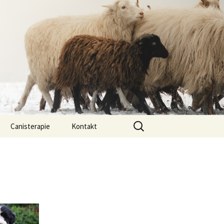
Vyhledávání
Canisterapie
Kontakt
ou ony
O nás
lastně COI?
arded Collií
 bearded collií