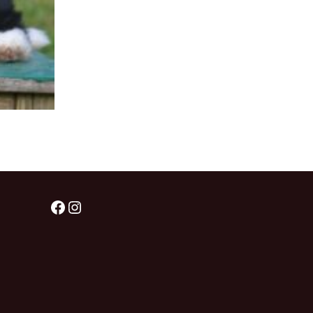
štěňátka „F“
štěňátka „E“
štěňátka „D“
štěňátka „C“
štěňátka „B“
Facebook
Instagram