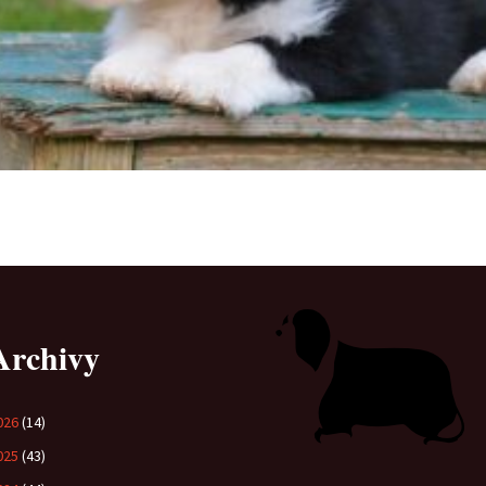
Vrh „B“
Vrh „A“
Archivy
026
(14)
025
(43)