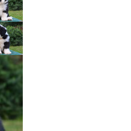
Štěňátka „P“
ědičnosti barev
štěňátka „O“
ollie a DLK
štěňátka „N“
ollie a CEA
štěňátka „M“
í retinální
bearded collie
štěňátka „L“
štěňátka „K“
štěňátka „J“
štěňátka „I“
štěňátka „H“
štěňátka „G“