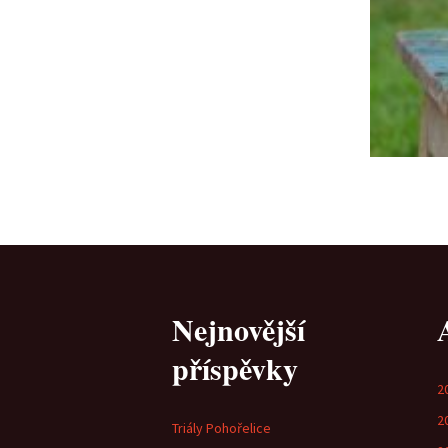
Nejnovější
příspěvky
2
2
Triály Pohořelice