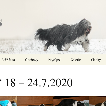
s
Štěňátka
Odchovy
Krycí psi
Galerie
Články
Vrh „P“ – externí vrh
Obi-Wan Kenobi
Vycházky
K čemu js
haplotypy
 18 – 24.7.2020
Vrh „O“
Nivellen
Výstavy
Co je to v
Vrh „N“
Marigold
Sport
Barvy u Be
Vrh „M“
Kaer Morhen
Ostatní
Barvičky u