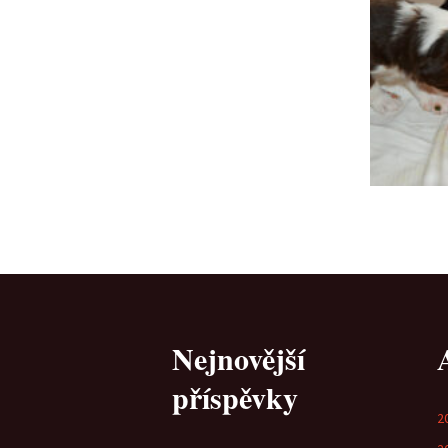
Nejnovější
příspěvky
2