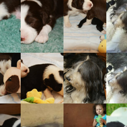
Vrh „B“
Vrh „A“