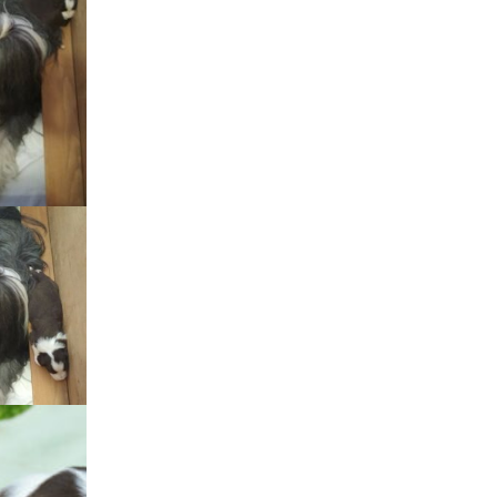
štěňátka „F“
štěňátka „E“
štěňátka „D“
štěňátka „C“
štěňátka „B“