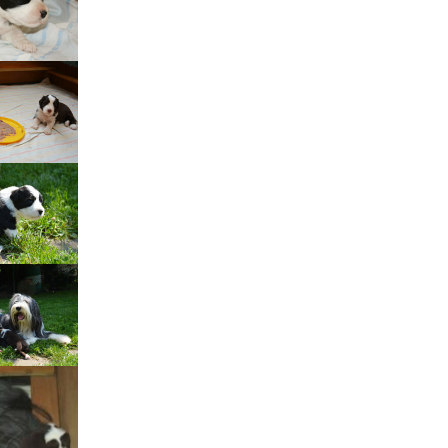
Štěňátka „P“
ědičnosti barev
štěňátka „O“
ollie a DLK
štěňátka „N“
ollie a CEA
štěňátka „M“
í retinální
bearded collie
štěňátka „L“
štěňátka „K“
štěňátka „J“
štěňátka „I“
štěňátka „H“
štěňátka „G“