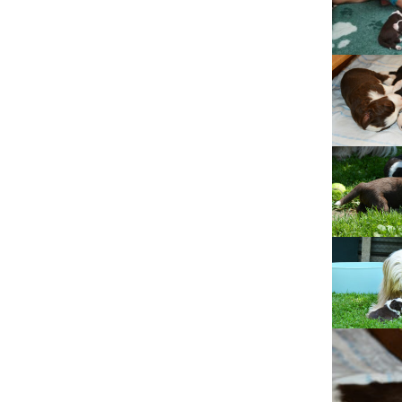
Lujza
Beruška
Citera