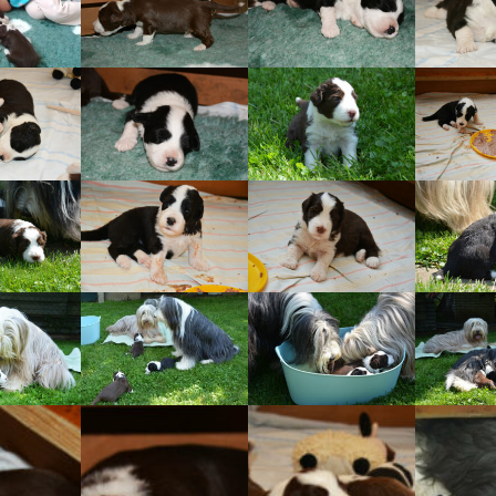
Vrh „L“
Jon Snow
Štěňátka
Tabulka d
Vrh „K“
Iowerth
Bearded c
Vrh „J“
Fercart Cidaris
Bearded c
Vrh „I“
Progresivn
atrofie a 
Vrh „H“ – externí vrh
Vrh „G“
Vrh „F“
Vrh „E“
Vrh „D“
Vrh „C“