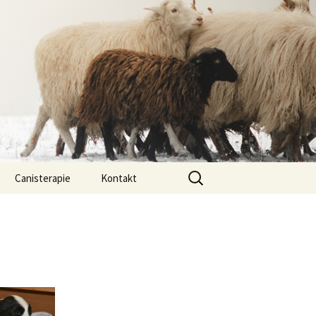
Vyhledávání
Canisterapie
Kontakt
ou ony
O nás
lastně COI?
arded Collií
 bearded collií