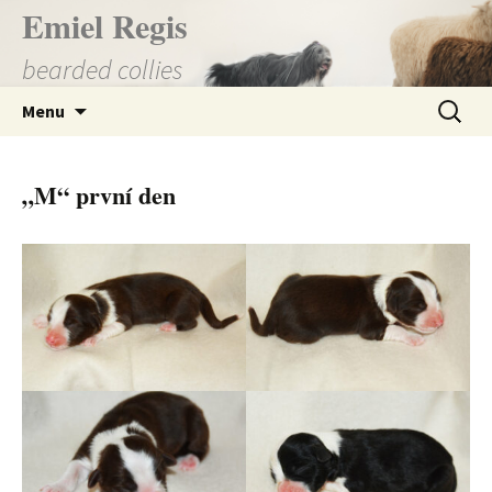
Přejít
Emiel Regis
k
bearded collies
obsahu
webu
Vyhledá
Menu
„M“ první den