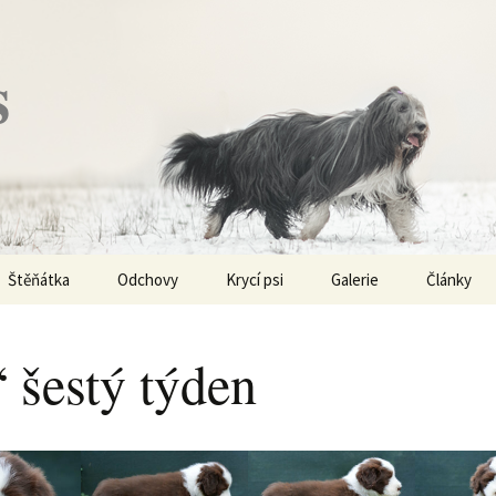
s
Štěňátka
Odchovy
Krycí psi
Galerie
Články
Vrh „P“ – externí vrh
Obi-Wan Kenobi
Vycházky
K čemu js
haplotypy
 šestý týden
Vrh „O“
Nivellen
Výstavy
Co je to v
Vrh „N“
Marigold
Sport
Barvy u Be
Vrh „M“
Kaer Morhen
Ostatní
Barvičky u