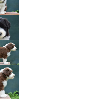
Štěňátka „P“
ědičnosti barev
štěňátka „O“
ollie a DLK
štěňátka „N“
ollie a CEA
štěňátka „M“
í retinální
bearded collie
štěňátka „L“
štěňátka „K“
štěňátka „J“
štěňátka „I“
štěňátka „H“
štěňátka „G“