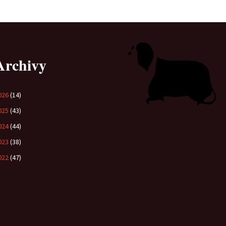
Vrh „B“
Vrh „A“
Archivy
026
(14)
025
(43)
024
(44)
023
(38)
022
(47)