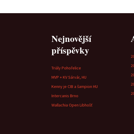
Nejnovější
příspěvky
2
2
Triály Pohořelice
2
MVP + KV Sárvár, HU
2
Kenny je CIB a šampion HU
2
Intercanis Brno
Wallachia Open Libhošť