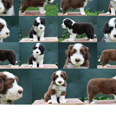
Vrh „L“
Jon Snow
Štěňátka
Tabulka d
Vrh „K“
Iowerth
Bearded c
Vrh „J“
Fercart Cidaris
Bearded c
Vrh „I“
Progresivn
atrofie a 
Vrh „H“ – externí vrh
Vrh „G“
Vrh „F“
Vrh „E“
Vrh „D“
Vrh „C“