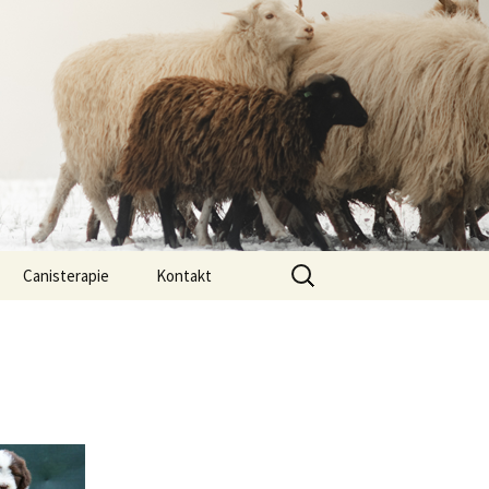
Vyhledávání
Canisterapie
Kontakt
ou ony
O nás
lastně COI?
arded Collií
 bearded collií