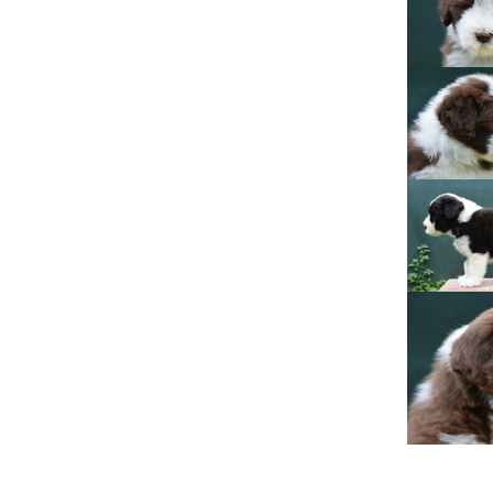
Lujza
Beruška
Citera