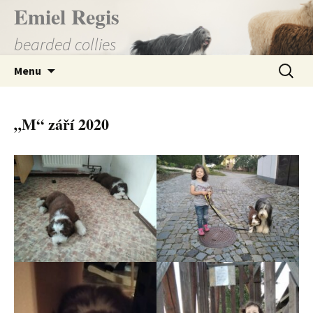
Přejít
Emiel Regis
k
bearded collies
obsahu
webu
Vyhledá
Menu
„M“ září 2020