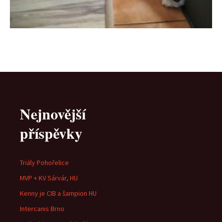
Nejnovější
příspěvky
Triály Pohořelice
MVP + KV Sárvár, HU
Kenny je CIB a šampion HU
Intercanis Brno